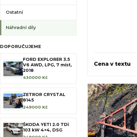
Ostatní
Náhradní díly
DOPORUČUJEME
FORD EXPLORER 3.5
Cena v textu
V6 AWD, LPG, 7 míst,
2018
430000 Kč
ZETROR CRYSTAL
8145
249000 Kč
ŠKODA YETI 2.0 TDi
103 kW 4×4, DSG
249000 Kč