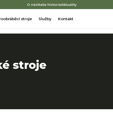
O nás
Naše historie
Aktuality
oobráběcí stroje
Služby
Kontakt
é stroje