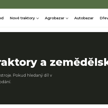
od
Nové traktory
Agrobazar
Autobazar
Dřev
raktory a zemědělsk
stroje. Pokud hledaný díl v
odání.