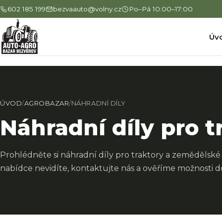
602 185 199
bezvaauto@volny.cz
Po–Pá 10:00–17:00
Úv
ÚVOD
/
AGROBAZAR
/
NÁHRADNÍ DÍLY
Náhradní díly pro t
Prohlédněte si náhradní díly pro traktory a zemědělské 
nabídce nevidíte, kontaktujte nás a ověříme možnosti d