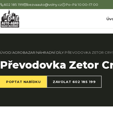
602 185 199
bezvaauto@volny.cz
Po–Pá 10:00–17:00
Úv
ÚVOD
/
AGROBAZAR
/
NÁHRADNÍ DÍLY
/
PŘEVODOVKA ZETOR CRYS
Převodovka Zetor Cr
POPTAT NABÍDKU
ZAVOLAT 602 185 199