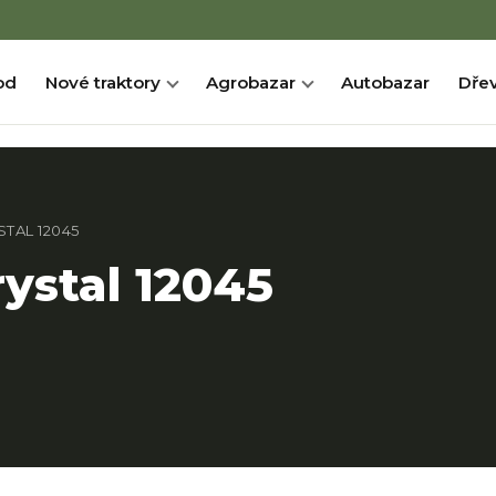
od
Nové traktory
Agrobazar
Autobazar
Dřev
TAL 12045
ystal 12045