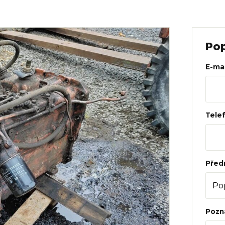
Web
Pop
E-mai
Tele
Před
Pozn