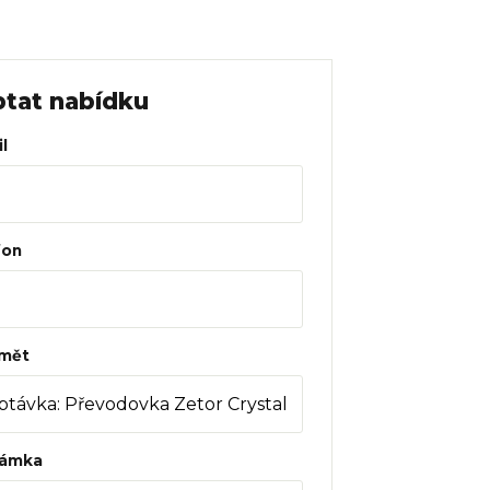
tat nabídku
l
fon
mět
ámka