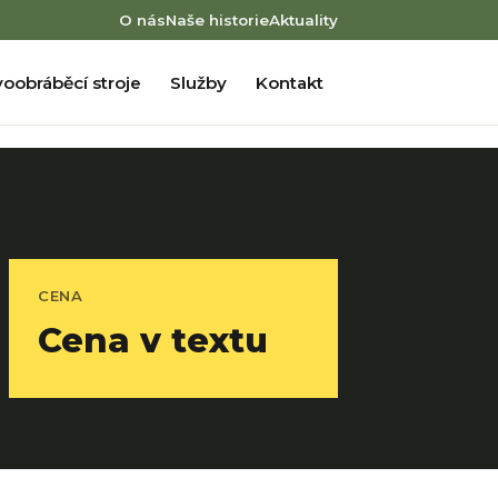
O nás
Naše historie
Aktuality
oobráběcí stroje
Služby
Kontakt
CENA
Cena v textu