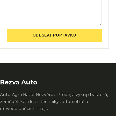
ODESLAT POPTÁVKU
Bezva Auto
Auto-Agro Bazar Bezvěrov. Prodej a výkup traktorů,
zemědělské a lesní techniky, automobilů a
dřevoobráběcích strojů.