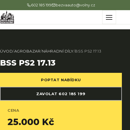
602 185 199
bezvaauto@volny.cz
Menu
ÚVOD
/
AGROBAZAR
/
NÁHRADNÍ DÍLY
/
BSS PS2 17.13
BSS PS2 17.13
POPTAT NABÍDKU
ZAVOLAT 602 185 199
CENA
25.000 Kč