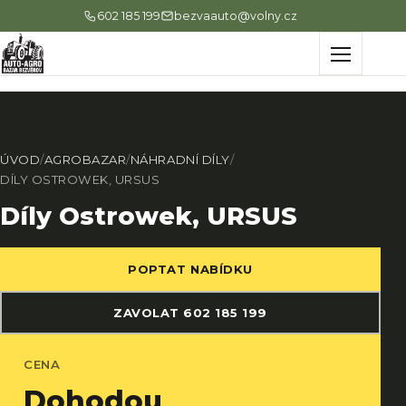
602 185 199
bezvaauto@volny.cz
Menu
ÚVOD
/
AGROBAZAR
/
NÁHRADNÍ DÍLY
/
DÍLY OSTROWEK, URSUS
Díly Ostrowek, URSUS
POPTAT NABÍDKU
ZAVOLAT 602 185 199
CENA
Dohodou