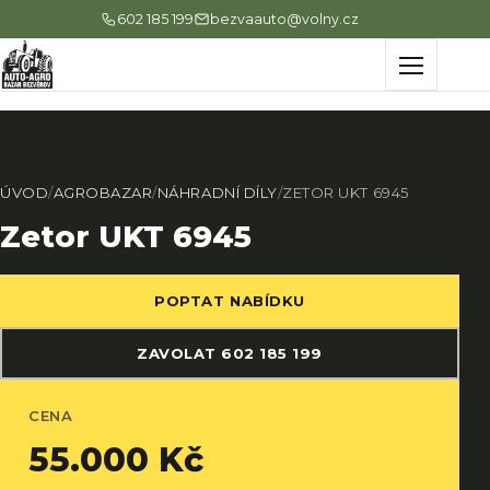
602 185 199
bezvaauto@volny.cz
Menu
ÚVOD
/
AGROBAZAR
/
NÁHRADNÍ DÍLY
/
ZETOR UKT 6945
Zetor UKT 6945
POPTAT NABÍDKU
ZAVOLAT 602 185 199
CENA
55.000 Kč