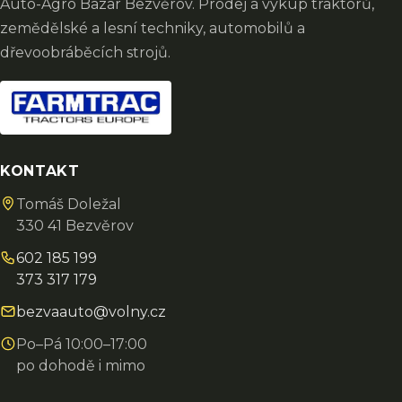
Auto-Agro Bazar Bezvěrov. Prodej a výkup traktorů,
zemědělské a lesní techniky, automobilů a
dřevoobráběcích strojů.
KONTAKT
Tomáš Doležal
330 41 Bezvěrov
602 185 199
373 317 179
bezvaauto@volny.cz
Po–Pá 10:00–17:00
po dohodě i mimo