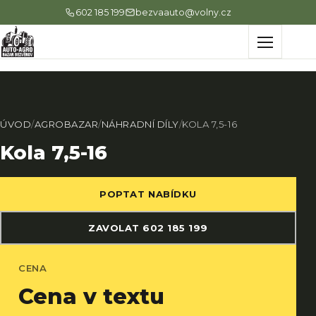
602 185 199
bezvaauto@volny.cz
Menu
ÚVOD
/
AGROBAZAR
/
NÁHRADNÍ DÍLY
/
KOLA 7,5-16
Kola 7,5-16
POPTAT NABÍDKU
ZAVOLAT 602 185 199
CENA
Cena v textu