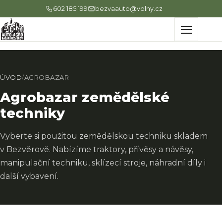
602 185 199
bezvaauto@volny.cz
Menu
ÚVOD
/
AGROBAZAR
Agrobazar zemědělské
techniky
Vyberte si použitou zemědělskou techniku skladem
v Bezvěrově. Nabízíme traktory, přívěsy a návěsy,
manipulační techniku, sklízecí stroje, náhradní díly i
další vybavení.