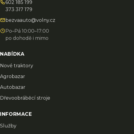
602 185 199
373 317 179
bezvaauto@volny.cz
Po–Pá 10:00–17:00
po dohodě i mimo
NABÍDKA
Nové traktory
Agrobazar
Autobazar
Dřevoobráběcí stroje
INFORMACE
Služby