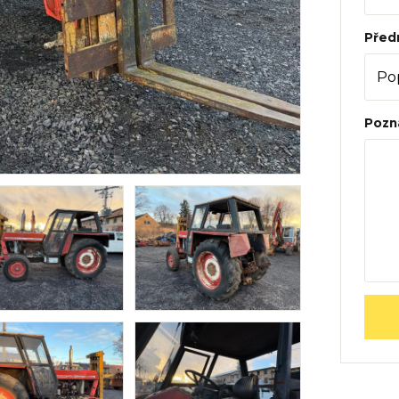
Před
Pozn