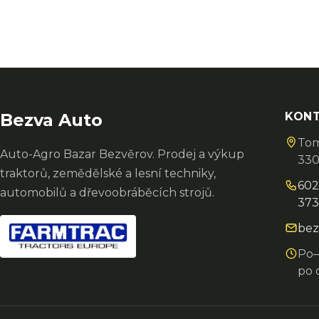
Bezva Auto
KON
Tom
Auto-Agro Bazar Bezvěrov. Prodej a výkup
330
traktorů, zemědělské a lesní techniky,
602
automobilů a dřevoobráběcích strojů.
373
bez
Po–
po 