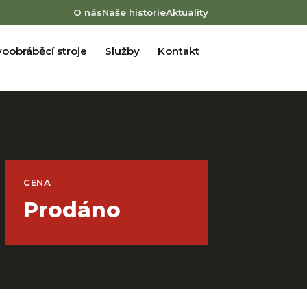
O nás
Naše historie
Aktuality
oobráběcí stroje
Služby
Kontakt
CENA
Prodáno