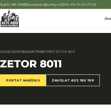
602 185 199
bezvaauto@volny.cz
Po–Pá 10:00–17:00
Úv
ÚVOD
/
AGROBAZAR
/
TRAKTORY
/
ZETOR 8011
ZETOR 8011
POPTAT NABÍDKU
ZAVOLAT 602 185 199