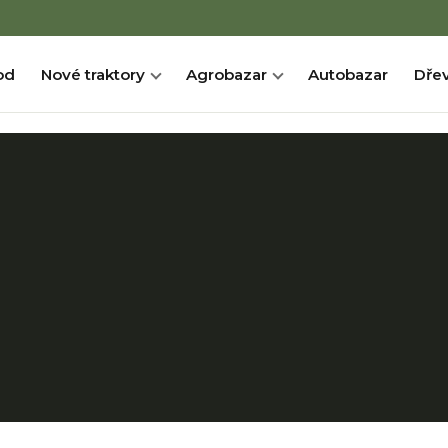
od
Nové traktory
Agrobazar
Autobazar
Dřev