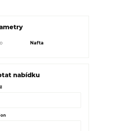
ametry
vo
Nafta
tat nabídku
l
fon