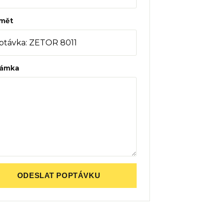
mět
ámka
ODESLAT POPTÁVKU