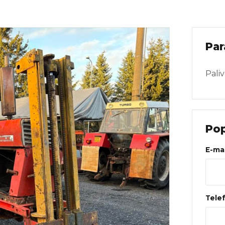
Web
Par
Pali
Pop
E-mai
Tele