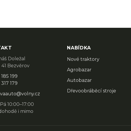
TAKT
NABÍDKA
áš Doležal
Nové traktory
 41 Bezvěrov
Agrobazar
 185 199
Autobazar
 317 179
Dřevoobráběcí stroje
vaauto@volny.cz
Pá 10:00–17:00
dohodě i mimo