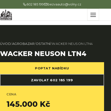
602 185 199
bezvaauto@volny.cz
Menu
ÚVOD
/
AGROBAZAR
/
OSTATNÍ
/
WACKER NEUSON LTN4
WACKER NEUSON LTN4
POPTAT NABÍDKU
ZAVOLAT 602 185 199
CENA
145.000 Kč