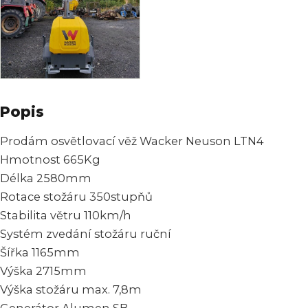
Popis
Prodám osvětlovací věž Wacker Neuson LTN4
Hmotnost 665Kg
Délka 2580mm
Rotace stožáru 350stupňů
Stabilita větru 110km/h
Systém zvedání stožáru ruční
Šířka 1165mm
Výška 2715mm
Výška stožáru max. 7,8m