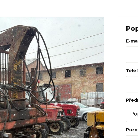
Web
Pop
E-mai
Tele
Před
Pozn