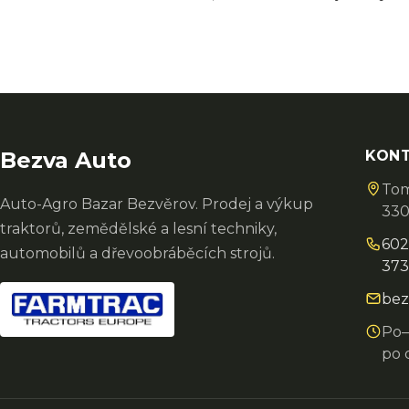
Bezva Auto
KON
Tom
Auto-Agro Bazar Bezvěrov. Prodej a výkup
330
traktorů, zemědělské a lesní techniky,
602
automobilů a dřevoobráběcích strojů.
373
bez
Po–
po 