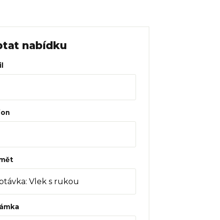
tat nabídku
l
fon
mět
ámka