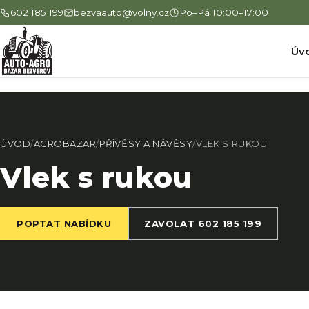
602 185 199
bezvaauto@volny.cz
Po–Pá 10:00–17:00
Úv
ÚVOD
/
AGROBAZAR
/
PŘÍVĚSY A NÁVĚSY
/
VLEK S RUKOU
Vlek s rukou
POPTAT NABÍDKU
ZAVOLAT 602 185 199