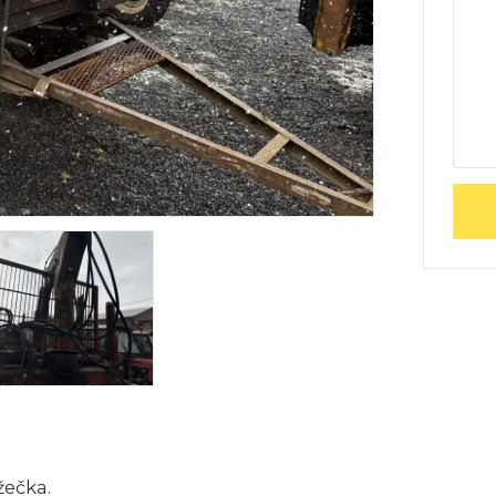
žečka.