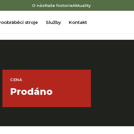
O nás
Naše historie
Aktuality
oobráběcí stroje
Služby
Kontakt
CENA
Prodáno