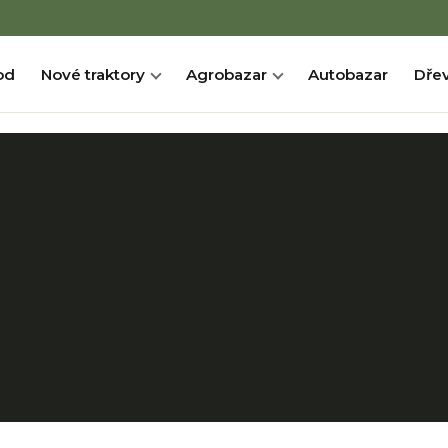
od
Nové traktory
Agrobazar
Autobazar
Dřev