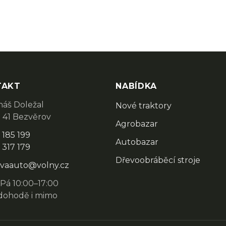
TAKT
NABÍDKA
áš Doležal
Nové traktory
 41 Bezvěrov
Agrobazar
 185 199
Autobazar
 317 179
Dřevoobráběcí stroje
vaauto@volny.cz
Pá 10:00–17:00
dohodě i mimo