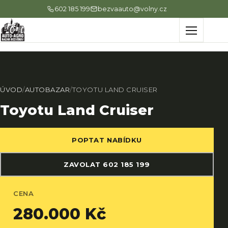
602 185 199
bezvaauto@volny.cz
Menu
ÚVOD
/
AUTOBAZAR
/
TOYOTU LAND CRUISER
Toyotu Land Cruiser
POPTAT NABÍDKU
ZAVOLAT 602 185 199
CENA
280.000 Kč