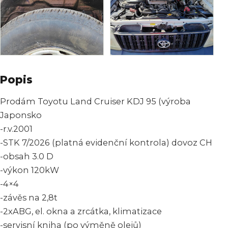
Popis
Prodám Toyotu Land Cruiser KDJ 95 (výroba
Japonsko
-r.v.2001
-STK 7/2026 (platná evidenční kontrola) dovoz CH
-obsah 3.0 D
-výkon 120kW
-4×4
-závěs na 2,8t
-2xABG, el. okna a zrcátka, klimatizace
-servisní kniha (po výměně olejů)