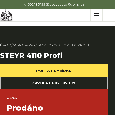
602 185 199
bezvaauto@volny.cz
Menu
ÚVOD
/
AGROBAZAR
/
TRAKTORY
/
STEYR 4110 PROFI
STEYR 4110 Profi
POPTAT NABÍDKU
ZAVOLAT 602 185 199
CENA
Prodáno