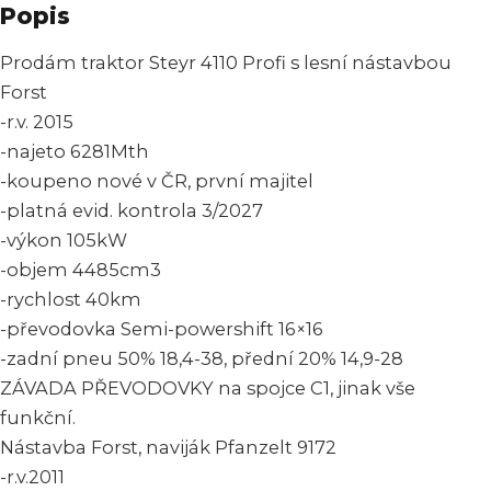
Popis
Prodám traktor Steyr 4110 Profi s lesní nástavbou
Forst
-r.v. 2015
-najeto 6281Mth
-koupeno nové v ČR, první majitel
-platná evid. kontrola 3/2027
-výkon 105kW
-objem 4485cm3
-rychlost 40km
-převodovka Semi-powershift 16×16
-zadní pneu 50% 18,4-38, přední 20% 14,9-28
ZÁVADA PŘEVODOVKY na spojce C1, jinak vše
funkční.
Nástavba Forst, naviják Pfanzelt 9172
-r.v.2011