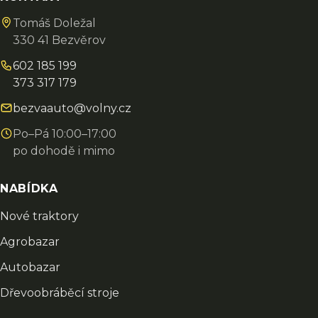
Tomáš Doležal
330 41 Bezvěrov
602 185 199
373 317 179
bezvaauto@volny.cz
Po–Pá 10:00–17:00
po dohodě i mimo
NABÍDKA
Nové traktory
Agrobazar
Autobazar
Dřevoobráběcí stroje