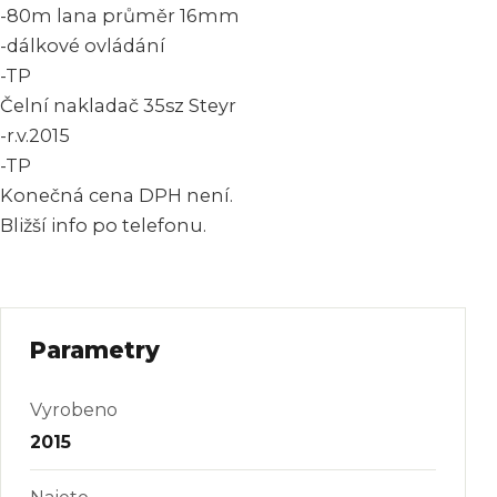
-80m lana průměr 16mm
-dálkové ovládání
-TP
Čelní nakladač 35sz Steyr
-r.v.2015
-TP
Konečná cena DPH není.
Bližší info po telefonu.
Parametry
Vyrobeno
2015