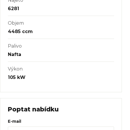
Najeto
6281
Objem
4485 ccm
Palivo
Nafta
Výkon
105 kW
Poptat nabídku
Web
E-mail