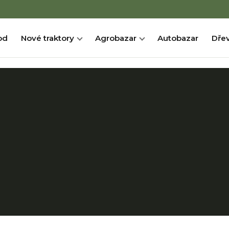
od
Nové traktory
Agrobazar
Autobazar
Dřev