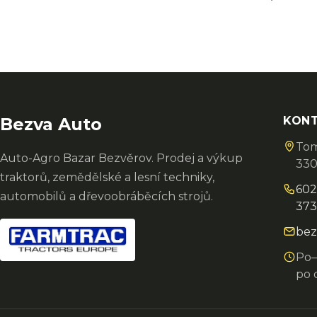
Bezva Auto
KON
Tom
Auto-Agro Bazar Bezvěrov. Prodej a výkup
330
traktorů, zemědělské a lesní techniky,
602
automobilů a dřevoobráběcích strojů.
373
bez
Po–
po 