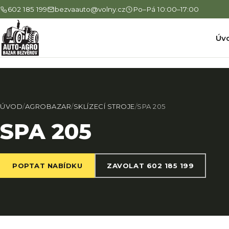
602 185 199
bezvaauto@volny.cz
Po–Pá 10:00–17:00
Úv
ÚVOD
/
AGROBAZAR
/
SKLÍZECÍ STROJE
/
SPA 205
SPA 205
POPTAT NABÍDKU
ZAVOLAT 602 185 199