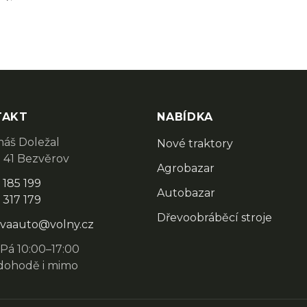
TAKT
NABÍDKA
áš Doležal
Nové traktory
 41 Bezvěrov
Agrobazar
 185 199
Autobazar
 317 179
Dřevoobráběcí stroje
vaauto@volny.cz
Pá 10:00–17:00
dohodě i mimo