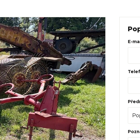
Web
Pop
E-mai
Tele
Před
Pozn