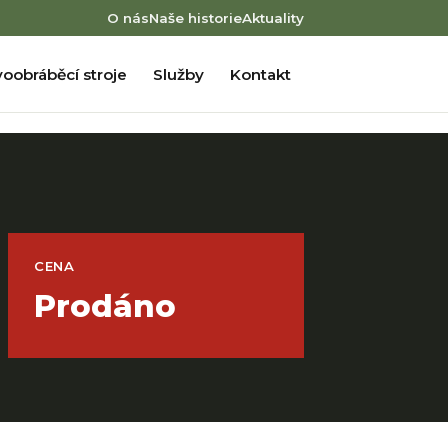
O nás
Naše historie
Aktuality
oobráběcí stroje
Služby
Kontakt
CENA
Prodáno