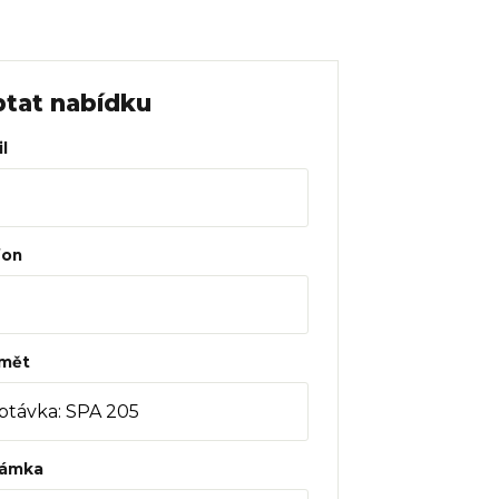
tat nabídku
l
fon
mět
ámka