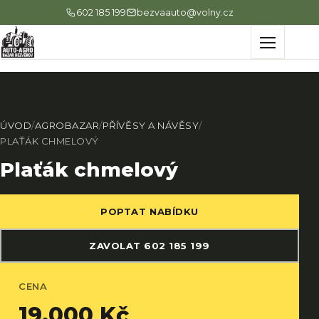
602 185 199
bezvaauto@volny.cz
Menu
ÚVOD
/
AGROBAZAR
/
PŘÍVĚSY A NÁVĚSY
/
PLAŤÁK CHMELOVÝ
Plaťák chmelový
POPTAT NABÍDKU
ZAVOLAT 602 185 199
CENA
19.000 Kč