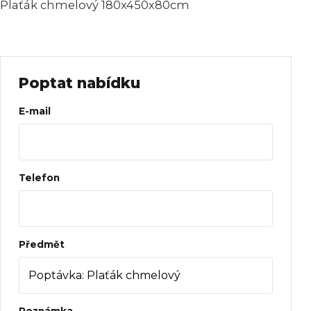
Plaťák chmelový
180x450x80cm
Poptat nabídku
Web
E-mail
Telefon
Předmět