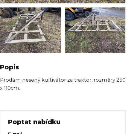
Popis
Prodám nesený kultivátor za traktor, rozměry 250
x 110cm.
Poptat nabídku
Web
E-mail