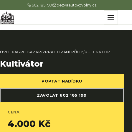
602 185 199
bezvaauto@volny.cz
Menu
ÚVOD
/
AGROBAZAR
/
ZPRACOVÁNÍ PŮDY
/
KULTIVÁTOR
Kultivátor
POPTAT NABÍDKU
ZAVOLAT 602 185 199
CENA
4.000 Kč