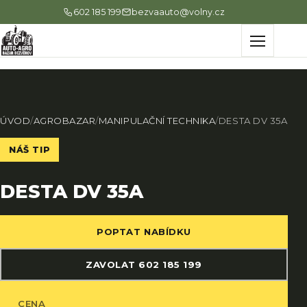
602 185 199
bezvaauto@volny.cz
Menu
ÚVOD
/
AGROBAZAR
/
MANIPULAČNÍ TECHNIKA
/
DESTA DV 35A
NÁŠ TIP
DESTA DV 35A
POPTAT NABÍDKU
ZAVOLAT 602 185 199
CENA