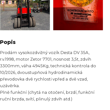
Popis
Prodám vysokozdvižný vozík Desta DV 35A,
r.v.1998, motor Zetor 7701, nosnost 3,5t, zdvih
3300mm, váha 4945Kg, technická kontrola do
10/2026, dvoustupňová hydrodinamická
převodovka dvě rychlosti vpřed a dvě vzad,
uzávěrka.
Plně funkční (chytá na otočení, brzdí, funkční
ruční brzda, svítí, plinulý zdvih atd.)