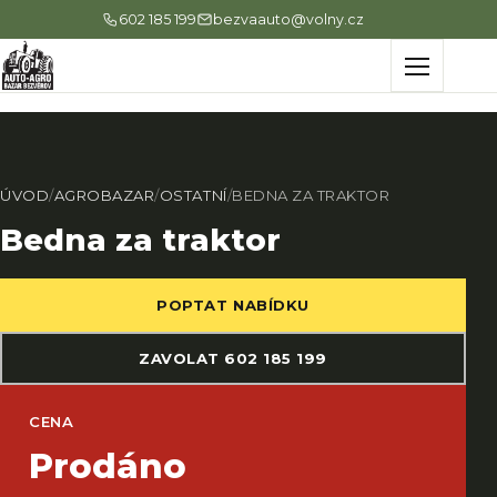
602 185 199
bezvaauto@volny.cz
Menu
ÚVOD
/
AGROBAZAR
/
OSTATNÍ
/
BEDNA ZA TRAKTOR
Bedna za traktor
POPTAT NABÍDKU
ZAVOLAT 602 185 199
CENA
Prodáno