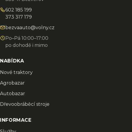
602 185 199
373 317 179
bezvaauto@volny.cz
Po–Pá 10:00–17:00
po dohodě i mimo
NABÍDKA
Nové traktory
Agrobazar
Autobazar
Dřevoobráběcí stroje
INFORMACE
Služby