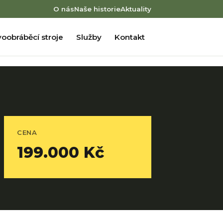
O nás
Naše historie
Aktuality
oobráběcí stroje
Služby
Kontakt
CENA
199.000 Kč