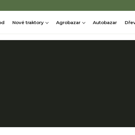
od
Nové traktory
Agrobazar
Autobazar
Dřev