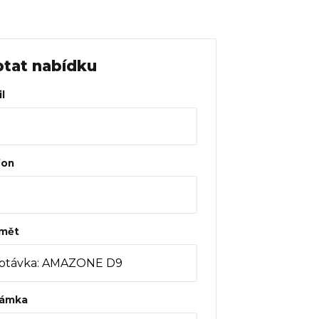
tat nabídku
l
fon
mět
ámka