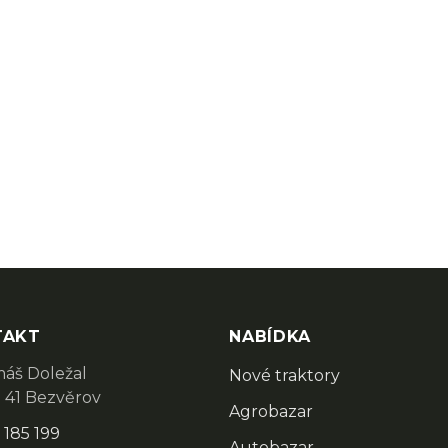
TAKT
NABÍDKA
áš Doležal
Nové traktory
 41 Bezvěrov
Agrobazar
 185 199
Autobazar