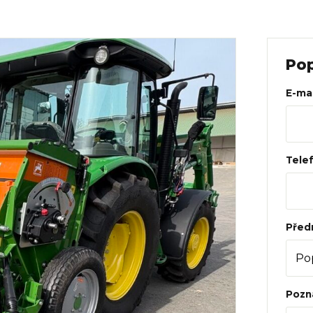
Web
Pop
E-mai
Tele
Před
Pozn