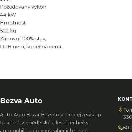
Požadovaný výkon
44 kW
Hmotnost
522 kg
Zánovní 100% stav.
DPH není, konečná cena.
Bezva Auto
KON
Tom
Auto-Agro Bazar Bezvěrov. Prodej a výkup
330
traktorů, zemědělské a lesní techniky,
602
automobilů a dřevoobráběcích strojů.