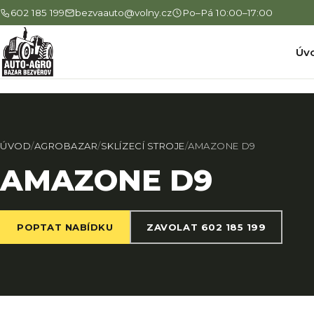
602 185 199
bezvaauto@volny.cz
Po–Pá 10:00–17:00
Úv
ÚVOD
/
AGROBAZAR
/
SKLÍZECÍ STROJE
/
AMAZONE D9
AMAZONE D9
POPTAT NABÍDKU
ZAVOLAT 602 185 199