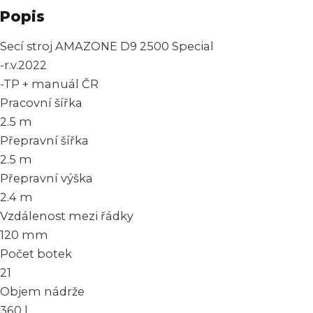
Popis
Secí stroj AMAZONE D9 2500 Special
-r.v.2022
-TP + manuál ČR
Pracovní šířka
2.5 m
Přepravní šířka
2.5 m
Přepravní výška
2.4 m
Vzdálenost mezi řádky
120 mm
Počet botek
21
Objem nádrže
360 l